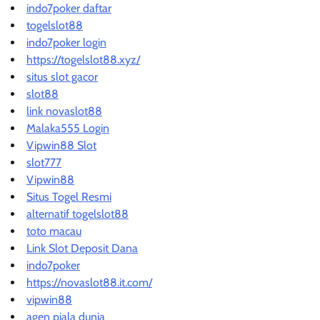
indo7poker daftar
togelslot88
indo7poker login
https://togelslot88.xyz/
situs slot gacor
slot88
link novaslot88
Malaka555 Login
Vipwin88 Slot
slot777
Vipwin88
Situs Togel Resmi
alternatif togelslot88
toto macau
Link Slot Deposit Dana
indo7poker
https://novaslot88.it.com/
vipwin88
agen piala dunia