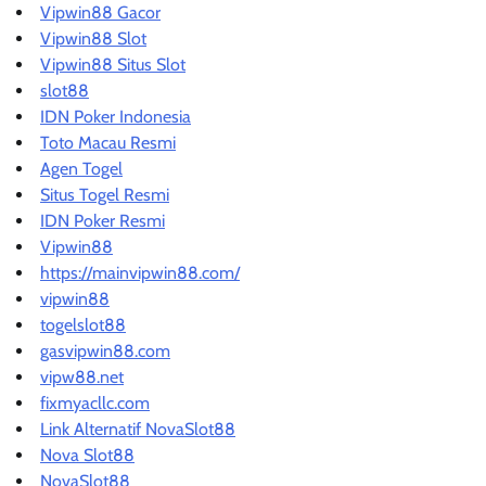
Vipwin88 Gacor
Vipwin88 Slot
Vipwin88 Situs Slot
slot88
IDN Poker Indonesia
Toto Macau Resmi
Agen Togel
Situs Togel Resmi
IDN Poker Resmi
Vipwin88
https://mainvipwin88.com/
vipwin88
togelslot88
gasvipwin88.com
vipw88.net
fixmyacllc.com
Link Alternatif NovaSlot88
Nova Slot88
NovaSlot88