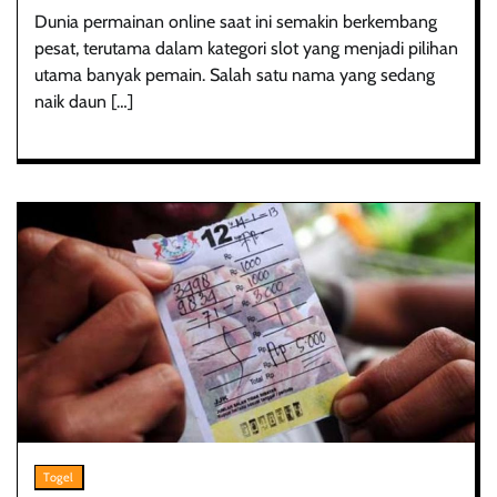
Dunia permainan online saat ini semakin berkembang
pesat, terutama dalam kategori slot yang menjadi pilihan
utama banyak pemain. Salah satu nama yang sedang
naik daun […]
Togel