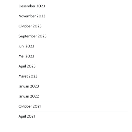
Desember 2023
November 2023
Oktober 2023
September 2023
Juni 2023
Mei 2023
April 2023
Maret 2023
Januari 2023
Januari 2022
Oktober 2021
April 2021