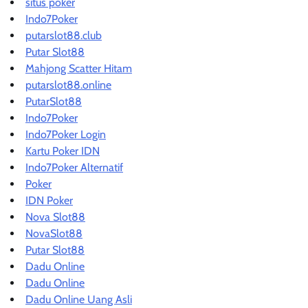
situs poker
Indo7Poker
putarslot88.club
Putar Slot88
Mahjong Scatter Hitam
putarslot88.online
PutarSlot88
Indo7Poker
Indo7Poker Login
Kartu Poker IDN
Indo7Poker Alternatif
Poker
IDN Poker
Nova Slot88
NovaSlot88
Putar Slot88
Dadu Online
Dadu Online
Dadu Online Uang Asli