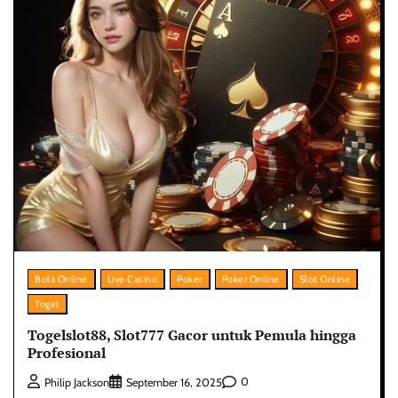
Bola Online
Live Casino
Poker
Poker Online
Slot Online
Togel
Togelslot88, Slot777 Gacor untuk Pemula hingga
Profesional
0
Philip Jackson
September 16, 2025