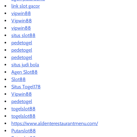
link slot gacor
vipwin88
Vipwin88
vipwin88
situs slot88
pedetogel
pedetogel
pedetogel
situs judi bola
Agen Slot88
Slot88
Situs Togel178
Vipwin88
pedetogel
togelslot88
togelslot88
https://www.aldenterestaurantmenu.com/
Putarslot88