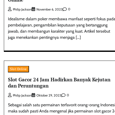
0
Philip Jackson
November 6, 2023
Idealisme dalam poker membawa manfaat seperti fokus pad
pembelajaran, pengambilan keputusan yang bertanggung
jawab, dan membangun karakter yang kuat. Artikel tersebut
juga menekankan pentingnya menjaga […]
Slot Online
Slot Gacor 24 Jam Hadirkan Banyak Kejutan
dan Peruntungan
0
Philip Jackson
Oktober 29, 2023
Sebagai salah satu permainan terfavorit orang-orang Indones
maka sudah pasti Anda mengenal jika permainan slot gacor 2