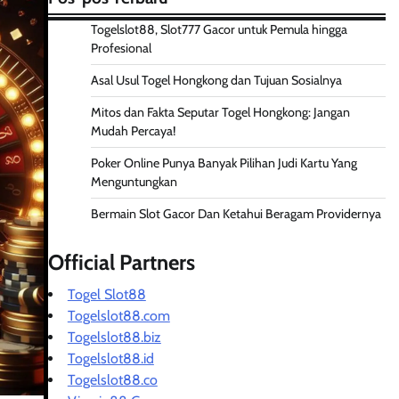
Togelslot88, Slot777 Gacor untuk Pemula hingga
Profesional
Asal Usul Togel Hongkong dan Tujuan Sosialnya
Mitos dan Fakta Seputar Togel Hongkong: Jangan
Mudah Percaya!
Poker Online Punya Banyak Pilihan Judi Kartu Yang
Menguntungkan
Bermain Slot Gacor Dan Ketahui Beragam Providernya
Official Partners
Togel Slot88
Togelslot88.com
Togelslot88.biz
Togelslot88.id
Togelslot88.co