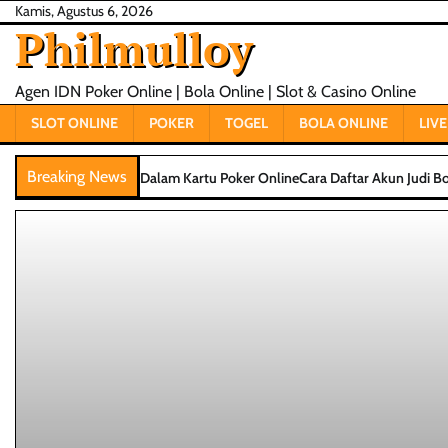
Skip
Kamis, Agustus 6, 2026
Philmulloy
to
content
Agen IDN Poker Online | Bola Online | Slot & Casino Online
SLOT ONLINE
POKER
TOGEL
BOLA ONLINE
LIV
Breaking News
Nilai Dalam Kartu Poker Online
Cara Daftar Akun Judi Bola Online Denga