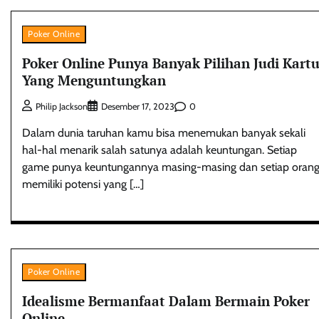
Poker Online
Poker Online Punya Banyak Pilihan Judi Kart
Yang Menguntungkan
0
Philip Jackson
Desember 17, 2023
Dalam dunia taruhan kamu bisa menemukan banyak sekali
hal-hal menarik salah satunya adalah keuntungan. Setiap
game punya keuntungannya masing-masing dan setiap oran
memiliki potensi yang […]
Poker Online
Idealisme Bermanfaat Dalam Bermain Poker
Online