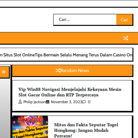
Cari
untuk:
e
Tips Bermain Selalu Menang Terus Dalam Casino Online
Langkah-langkah
Random News
Vip Win88 Navigasi Menjelajahi Kekayaan Mesin
Slot Gacor Online dan RTP Terpercaya
Philip Jackson
November 3, 2023
0
Mitos dan Fakta Seputar Togel
Hongkong: Jangan Mudah
Percaya!