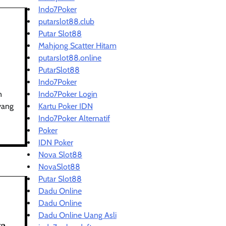
Indo7Poker
putarslot88.club
Putar Slot88
Mahjong Scatter Hitam
putarslot88.online
PutarSlot88
Indo7Poker
Indo7Poker Login
n
Kartu Poker IDN
yang
Indo7Poker Alternatif
Poker
IDN Poker
Nova Slot88
NovaSlot88
Putar Slot88
Dadu Online
Dadu Online
Dadu Online Uang Asli
ya