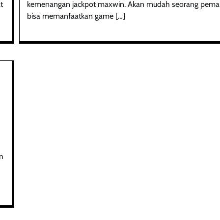
t
kemenangan jackpot maxwin. Akan mudah seorang pema
bisa memanfaatkan game […]
n