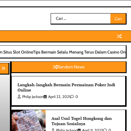
Cari
untuk:
line
Tips Bermain Selalu Menang Terus Dalam Casino Online
Langkah-langk
Random News
Langkah-langkah Bermain Permainan Poker Judi
Online
Philip Jackson
April 22, 2021
0
Asal Usul Togel Hongkong dan
Tujuan Sosialnya
Philip Jackson
April 11, 2025
0