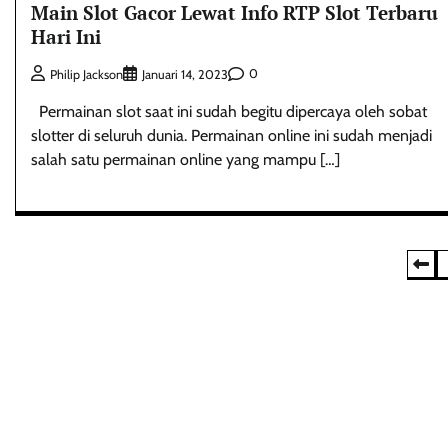
Main Slot Gacor Lewat Info RTP Slot Terbaru
Hari Ini
0
Philip Jackson
Januari 14, 2023
Permainan slot saat ini sudah begitu dipercaya oleh sobat
slotter di seluruh dunia. Permainan online ini sudah menjadi
salah satu permainan online yang mampu […]
Paginasi
pos