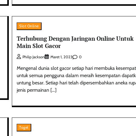
Slot Online
Terhubung Dengan Jaringan Online Untuk
Main Slot Gacor
0
Philip Jackson
Maret 1, 2023
Mengenal dunia slot gacor setiap hari membuka kesempa
untuk semua pengguna dalam meraih kesempatan dapat
untung besar. Setiap hari telah dipersembahkan aneka rup
jenis permainan […]
Togel