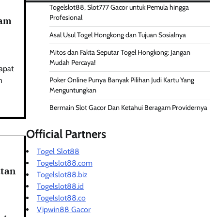
Togelslot88, Slot777 Gacor untuk Pemula hingga
Profesional
lam
Asal Usul Togel Hongkong dan Tujuan Sosialnya
Mitos dan Fakta Seputar Togel Hongkong: Jangan
Mudah Percaya!
dapat
h
Poker Online Punya Banyak Pilihan Judi Kartu Yang
Menguntungkan
Bermain Slot Gacor Dan Ketahui Beragam Providernya
Official Partners
Togel Slot88
Togelslot88.com
atan
Togelslot88.biz
Togelslot88.id
Togelslot88.co
Vipwin88 Gacor