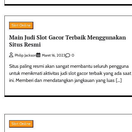
Slot Online
Main Judi Slot Gacor Terbaik Menggunakan
Situs Resmi
0
Philip Jackson
Maret 16, 2023
Situs paling resmi akan sangat membantu seluruh pengguna
untuk menikmati aktivitas judi slot gacor terbaik yang ada saat
ini. Memberi dan mendatangkan jangkauan yang luas […]
Slot Online