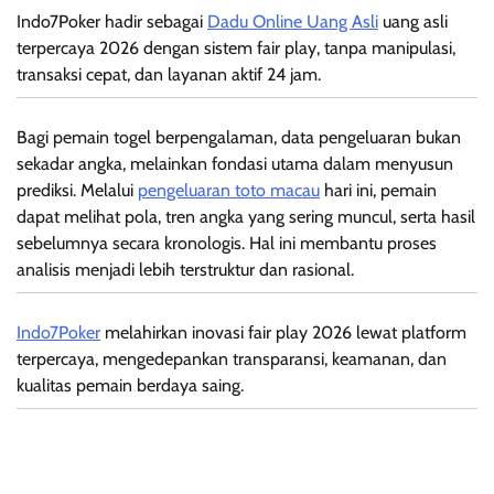
Indo7Poker hadir sebagai
Dadu Online Uang Asli
uang asli
terpercaya 2026 dengan sistem fair play, tanpa manipulasi,
transaksi cepat, dan layanan aktif 24 jam.
Bagi pemain togel berpengalaman, data pengeluaran bukan
sekadar angka, melainkan fondasi utama dalam menyusun
prediksi. Melalui
pengeluaran toto macau
hari ini, pemain
dapat melihat pola, tren angka yang sering muncul, serta hasil
sebelumnya secara kronologis. Hal ini membantu proses
analisis menjadi lebih terstruktur dan rasional.
Indo7Poker
melahirkan inovasi fair play 2026 lewat platform
terpercaya, mengedepankan transparansi, keamanan, dan
kualitas pemain berdaya saing.