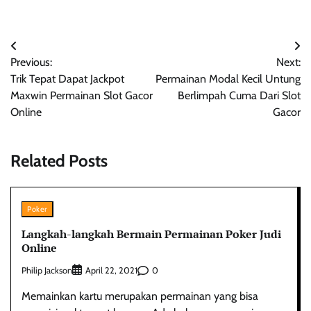
Navigasi
Previous:
Next:
pos
Trik Tepat Dapat Jackpot
Permainan Modal Kecil Untung
Maxwin Permainan Slot Gacor
Berlimpah Cuma Dari Slot
Online
Gacor
Related Posts
Poker
Langkah-langkah Bermain Permainan Poker Judi
Online
Philip Jackson
0
April 22, 2021
Memainkan kartu merupakan permainan yang bisa