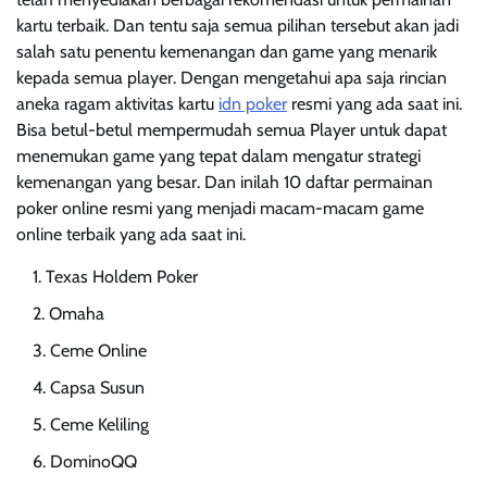
kartu terbaik. Dan tentu saja semua pilihan tersebut akan jadi
salah satu penentu kemenangan dan game yang menarik
kepada semua player. Dengan mengetahui apa saja rincian
aneka ragam aktivitas kartu
idn poker
resmi yang ada saat ini.
Bisa betul-betul mempermudah semua Player untuk dapat
menemukan game yang tepat dalam mengatur strategi
kemenangan yang besar. Dan inilah 10 daftar permainan
poker online resmi yang menjadi macam-macam game
online terbaik yang ada saat ini.
Texas Holdem Poker
Omaha
Ceme Online
Capsa Susun
Ceme Keliling
DominoQQ