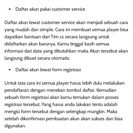
Daftar akun pakai customer service
Daftar akun lewat customer service akan menjadi sebuah cara
yang mudah dan simple. Cara ini membuat semua player bisa
dapatkan bantuan dari Tim cs secara langsung untuk
didaftarkan akun barunya. Kamu tinggal kasih semua
informasi dari data yang dibutuhkan maka Akun tersebut akan
langsung dibuat secara otomatis.
Daftar akun lewat form registrasi
Untuk tata cara ini semua player harus lebih dulu melakukan
pendaftaran dengan menekan tombol daftar. Kemudian
sebuah form registrasi akan kamu temukan dalam proses
registrasi tersebut. Yang harus anda lakukan tentu adalah
mengisi form tersebut dengan selengkap mungkin. Maka
setelah dikonfirmasi pembuatan akun akan sukses dan bisa
digunakan.