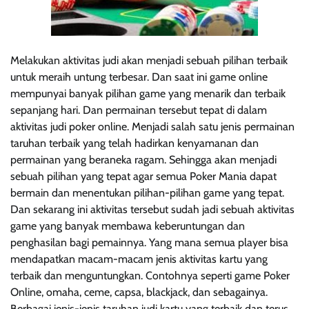
Melakukan aktivitas judi akan menjadi sebuah pilihan terbaik
untuk meraih untung terbesar. Dan saat ini game online
mempunyai banyak pilihan game yang menarik dan terbaik
sepanjang hari. Dan permainan tersebut tepat di dalam
aktivitas judi poker online. Menjadi salah satu jenis permainan
taruhan terbaik yang telah hadirkan kenyamanan dan
permainan yang beraneka ragam. Sehingga akan menjadi
sebuah pilihan yang tepat agar semua Poker Mania dapat
bermain dan menentukan pilihan-pilihan game yang tepat.
Dan sekarang ini aktivitas tersebut sudah jadi sebuah aktivitas
game yang banyak membawa keberuntungan dan
penghasilan bagi pemainnya. Yang mana semua player bisa
mendapatkan macam-macam jenis aktivitas kartu yang
terbaik dan menguntungkan. Contohnya seperti game Poker
Online, omaha, ceme, capsa, blackjack, dan sebagainya.
Berbagai jenis-jenis taruhan judi kartu yang terbaik dan terus