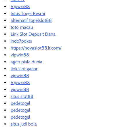
Vipwin88
Situs Togel Resmi
alternatif togelslot88
toto macau
Link Slot Deposit Dana
indo7poker
https://novaslot88.it.com/
vipwin88
agen piala dunia
link slot gacor
vipwin88
Vipwin88
vipwin88
situs slot88
pedetogel
pedetogel
pedetogel
situs judi bola