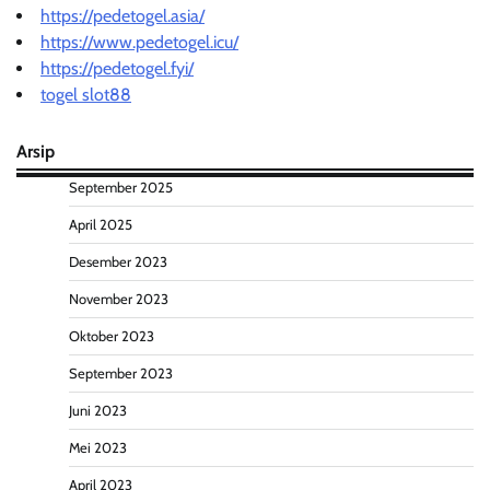
https://pedetogel.asia/
https://www.pedetogel.icu/
https://pedetogel.fyi/
togel slot88
Arsip
September 2025
April 2025
Desember 2023
November 2023
Oktober 2023
September 2023
Juni 2023
Mei 2023
April 2023